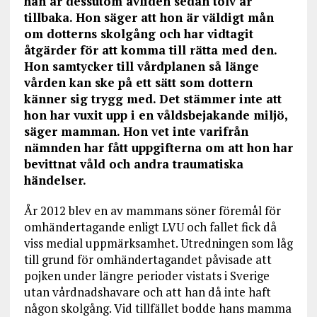
han är dessutom avliden sedan tolv år
tillbaka. Hon säger att hon är väldigt mån
om dotterns skolgång och har vidtagit
åtgärder för att komma till rätta med den.
Hon samtycker till vårdplanen så länge
vården kan ske på ett sätt som dottern
känner sig trygg med. Det stämmer inte att
hon har vuxit upp i en våldsbejakande miljö,
säger mamman. Hon vet inte varifrån
nämnden har fått uppgifterna om att hon har
bevittnat våld och andra traumatiska
händelser.
År 2012 blev en av mammans söner föremål för
omhändertagande enligt LVU och fallet fick då
viss medial uppmärksamhet. Utredningen som låg
till grund för omhändertagandet påvisade att
pojken under längre perioder vistats i Sverige
utan vårdnadshavare och att han då inte haft
någon skolgång. Vid tillfället bodde hans mamma