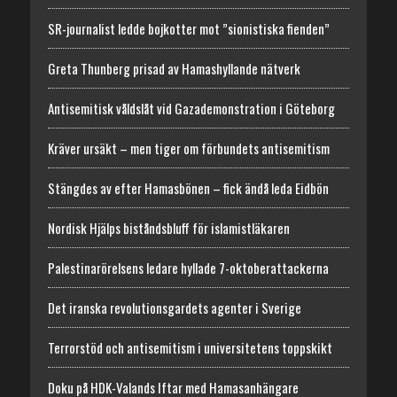
SR-journalist ledde bojkotter mot ”sionistiska fienden”
Greta Thunberg prisad av Hamashyllande nätverk
Antisemitisk våldslåt vid Gazademonstration i Göteborg
Kräver ursäkt – men tiger om förbundets antisemitism
Stängdes av efter Hamasbönen – fick ändå leda Eidbön
Nordisk Hjälps biståndsbluff för islamistläkaren
Palestinarörelsens ledare hyllade 7-oktoberattackerna
Det iranska revolutionsgardets agenter i Sverige
Terrorstöd och antisemitism i universitetens toppskikt
Doku på HDK-Valands Iftar med Hamasanhängare