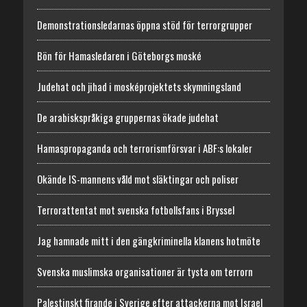
Demonstrationsledarnas öppna stöd för terrorgrupper
Bön för Hamasledaren i Göteborgs moské
Judehat och jihad i mosképrojektets skymningsland
De arabiskspråkiga gruppernas ökade judehat
Hamaspropaganda och terrorismförsvar i ABF:s lokaler
Okände IS-mannens våld mot släktingar och poliser
Terrorattentat mot svenska fotbollsfans i Bryssel
Jag hamnade mitt i den gängkriminella klanens hotmöte
Svenska muslimska organisationer är tysta om terrorn
Palestinskt firande i Sverige efter attackerna mot Israel