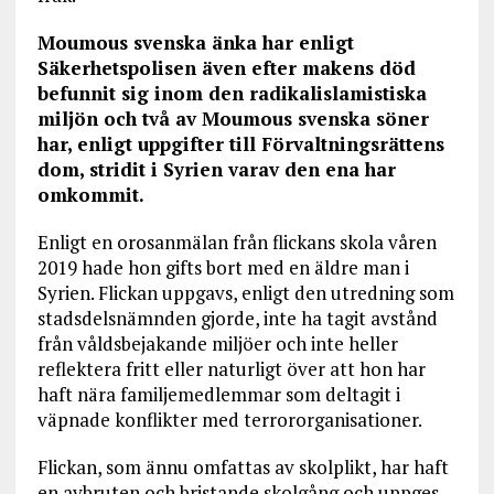
Moumous svenska änka har enligt
Säkerhetspolisen även efter makens död
befunnit sig inom den radikalislamistiska
miljön och två av Moumous svenska söner
har, enligt uppgifter till Förvaltningsrättens
dom, stridit i Syrien varav den ena har
omkommit.
Enligt en orosanmälan från flickans skola våren
2019 hade hon gifts bort med en äldre man i
Syrien. Flickan uppgavs, enligt den utredning som
stadsdelsnämnden gjorde, inte ha tagit avstånd
från våldsbejakande miljöer och inte heller
reflektera fritt eller naturligt över att hon har
haft nära familjemedlemmar som deltagit i
väpnade konflikter med terrororganisationer.
Flickan, som ännu omfattas av skolplikt, har haft
en avbruten och bristande skolgång och uppges