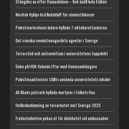
Stängdes av efter Hamasbönen – fick ändå leda Eidbön
Nordisk Hjälps biståndsbluff för islamistläkaren
Palestinarörelsens ledare hyllade 7-oktoberattackerna
Det iranska revolutionsgardets agenter i Sverige
Terrorstöd och antisemitism i universitetens toppskikt
Doku på HDK-Valands Iftar med Hamasanhängare
Palestinaaktivister tillåts använda universitetets lokaler
Ali Khans patriark hyllade martyrer i Folkets Hus
Helårsbedömning av terrorhotet mot Sverige 2025
Fredsstudenten pekas ut för dödshotet vid ambassaden