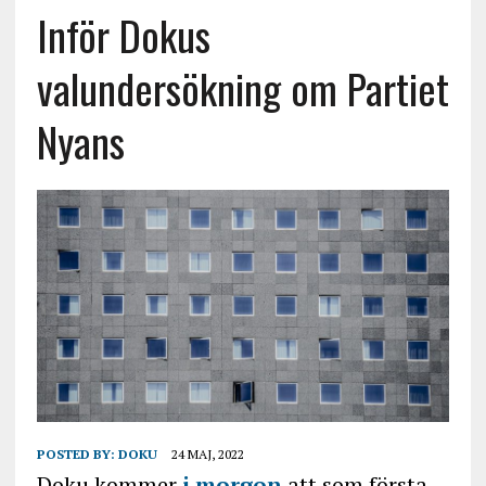
Inför Dokus
valundersökning om Partiet
Nyans
POSTED BY:
DOKU
24 MAJ, 2022
Doku kommer
i morgon
att som första