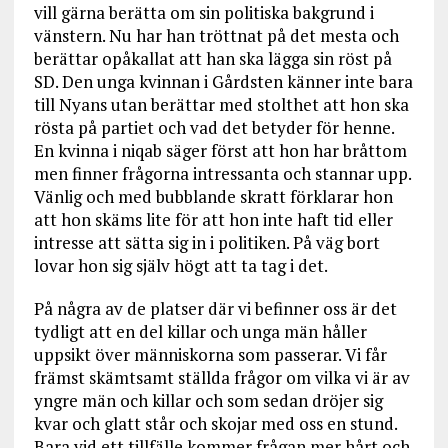
vill gärna berätta om sin politiska bakgrund i
vänstern. Nu har han tröttnat på det mesta och
berättar opåkallat att han ska lägga sin röst på
SD. Den unga kvinnan i Gårdsten känner inte bara
till Nyans utan berättar med stolthet att hon ska
rösta på partiet och vad det betyder för henne.
En kvinna i niqab säger först att hon har bråttom
men finner frågorna intressanta och stannar upp.
Vänlig och med bubblande skratt förklarar hon
att hon skäms lite för att hon inte haft tid eller
intresse att sätta sig in i politiken. På väg bort
lovar hon sig själv högt att ta tag i det.
På några av de platser där vi befinner oss är det
tydligt att en del killar och unga män håller
uppsikt över människorna som passerar. Vi får
främst skämtsamt ställda frågor om vilka vi är av
yngre män och killar och som sedan dröjer sig
kvar och glatt står och skojar med oss en stund.
Bara vid ett tillfälle kommer frågan mer hårt och