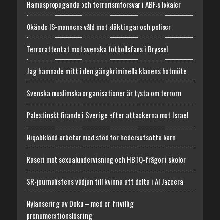
Hamaspropaganda och terrorismförsvar i ABF:s lokaler
Okände IS-mannens våld mot släktingar och poliser
Terrorattentat mot svenska fotbollsfans i Bryssel
Jag hamnade mitt i den gängkriminella klanens hotmöte
Svenska muslimska organisationer är tysta om terrorn
Palestinskt firande i Sverige efter attackerna mot Israel
Niqabklädd arbetar med stöd för hedersutsatta barn
Raseri mot sexualundervisning och HBTQ-frågor i skolor
SR-journalistens vädjan till kvinna att delta i Al Jazeera
Nylansering av Doku – med en frivillig
prenumerationslösning