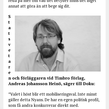
reda på mer om vad det betyder finns det inget
annat att göra än att bege sig dit.
S
t
a
t
s
v
e
t
a
r
e
n och förläggaren vid Timbro förlag,
Andreas Johansson Heinö, säger till Doku:
”Valet i höst blir ett mobiliseringsval. Inte minst
gäller detta Nyans. De har en egen politisk profil,
som få andra konkurrerar direkt med.