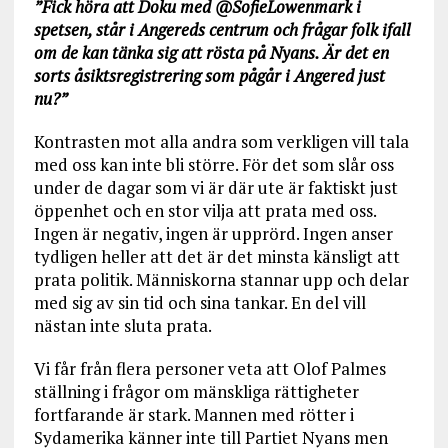
”Fick höra att Doku med @SofieLowenmark i
spetsen, står i Angereds centrum och frågar folk ifall
om de kan tänka sig att rösta på Nyans. Är det en
sorts åsiktsregistrering som pågår i Angered just
nu?”
Kontrasten mot alla andra som verkligen vill tala
med oss kan inte bli större. För det som slår oss
under de dagar som vi är där ute är faktiskt just
öppenhet och en stor vilja att prata med oss.
Ingen är negativ, ingen är upprörd. Ingen anser
tydligen heller att det är det minsta känsligt att
prata politik. Människorna stannar upp och delar
med sig av sin tid och sina tankar. En del vill
nästan inte sluta prata.
Vi får från flera personer veta att Olof Palmes
ställning i frågor om mänskliga rättigheter
fortfarande är stark. Mannen med rötter i
Sydamerika känner inte till Partiet Nyans men