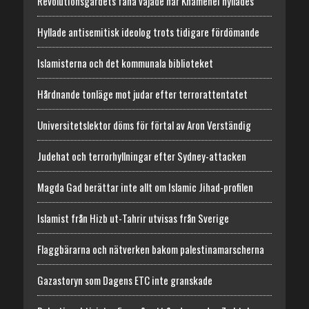
Revolutionsgardets fana vajade när Khamenei hyllades
Hyllade antisemitisk ideolog trots tidigare fördömande
Islamisterna och det kommunala biblioteket
Hårdnande tonläge mot judar efter terrorattentatet
Universitetslektor döms för förtal av Aron Verständig
Judehat och terrorhyllningar efter Sydney-attacken
Magda Gad berättar inte allt om Islamic Jihad-profilen
Islamist från Hizb ut-Tahrir utvisas från Sverige
Flaggbärarna och nätverken bakom palestinamarscherna
Gazastoryn som Dagens ETC inte granskade