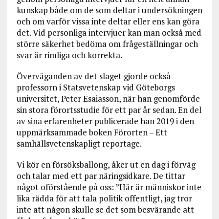
kunskap både om de som deltar i undersökningen
och om varför vissa inte deltar eller ens kan göra
det. Vid personliga intervjuer kan man också med
större säkerhet bedöma om frågeställningar och
svar är rimliga och korrekta.
Överväganden av det slaget gjorde också
professorn i Statsvetenskap vid Göteborgs
universitet, Peter Esaiasson, när han genomförde
sin stora förortsstudie för ett par år sedan. En del
av sina erfarenheter publicerade han 2019 i den
uppmärksammade boken Förorten – Ett
samhällsvetenskapligt reportage.
Vi kör en försöksballong, åker ut en dag i förväg
och talar med ett par näringsidkare. De tittar
något oförstående på oss: ”Här är människor inte
lika rädda för att tala politik offentligt, jag tror
inte att någon skulle se det som besvärande att