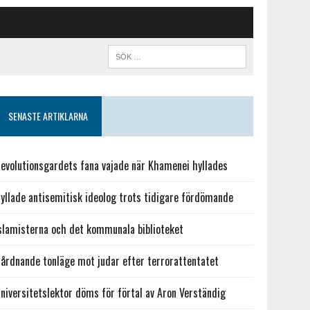
SENASTE ARTIKLARNA
evolutionsgardets fana vajade när Khamenei hyllades
yllade antisemitisk ideolog trots tidigare fördömande
slamisterna och det kommunala biblioteket
årdnande tonläge mot judar efter terrorattentatet
niversitetslektor döms för förtal av Aron Verständig