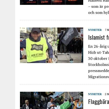
Haneen Hara
– som är pr
och som hyl
NYHETER
7 
Islamist f
En 26-årig 
Hizb ut-Tah
30 oktober 
Stockholmsb
pressmeddel
Migrationsv
NYHETER
2 
Flaggbära