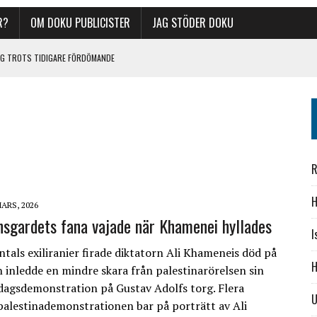
R?
OM DOKU PUBLICISTER
JAG STÖDER DOKU
LOG TROTS TIDIGARE FÖRDÖMANDE
KET
ORATTENTATET
YLLADES
R
H
MARS, 2026
nsgardets fana vajade när Khamenei hyllades
I
tals exiliranier firade diktatorn Ali Khameneis död på
H
 inledde en mindre skara från palestinarörelsen sin
dagsdemonstration på Gustav Adolfs torg. Flera
U
 palestinademonstrationen bar på porträtt av Ali