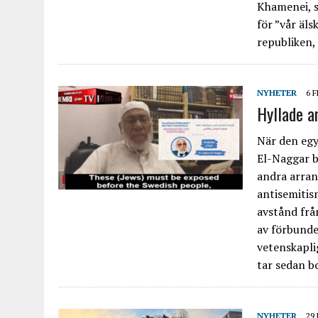
Khamenei, so
för ”vår äls
republiken,
NYHETER
6 
Hyllade a
När den egy
El-Naggar b
andra arran
antisemitis
avstånd från
av förbunde
vetenskapli
tar sedan bo
NYHETER
29