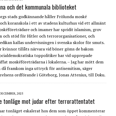
rna och det kommunala biblioteket
rgs stads godkännande håller Frölunda moské
och koranskola i ett av stadens kulturhus vid ett allmänt
Moskéföreträdare och imamer har spridit islamism, grov
m och stöd för Hitler och terrororganisationer, och
edikan kallas undervisningen i svenska skolor för smuts.
r kvinnor tillåts närvara vid böner göms de bakom
Socialdemokratiska toppolitiker har vid upprepade
räffat moskéföreträdarna i lokalerna. – Jag har mött dem
 då framkom inga uttryck för antisemitism, säger
lsens ordförande i Göteborg, Jonas Attenius, till Doku.
 DECEMBER, 2025
 tonläge mot judar efter terrorattentatet
 har tonläget eskalerat hos dem som öppet kommenterar