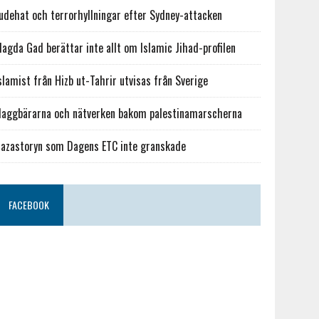
udehat och terrorhyllningar efter Sydney-attacken
agda Gad berättar inte allt om Islamic Jihad-profilen
slamist från Hizb ut-Tahrir utvisas från Sverige
laggbärarna och nätverken bakom palestinamarscherna
azastoryn som Dagens ETC inte granskade
FACEBOOK