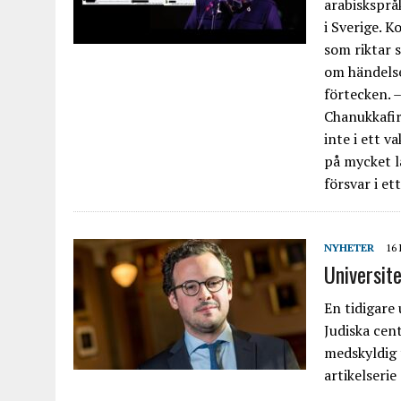
arabisksprå
i Sverige. 
som riktar 
om händelse
förtecken. –
Chanukkafir
inte i ett v
på mycket lå
försvar i et
NYHETER
16
Universit
En tidigare 
Judiska cen
medskyldig
artikelseri