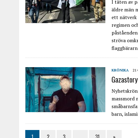
I täten av 
äldre män m
ett nätverk 
regimen och
påståenden 
ströva omkri
flaggbärarn
KRÖNIKA
21
Gazastory
Nyhetskröni
massmord me
småbarnsfar
barn, islami
1
2
3
…
31
»