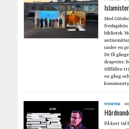
Islamiste
Med Götebo
fredagsbön 
bibliotek. 
antisemitis
under en pr
De få gånge
draperier. 
tillfällen t
en gång och
kommunstyre
NYHETER
18
Hårdnande
På kort tid