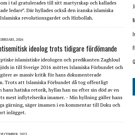
m i tal gratulerades till sitt martyrskap och kallades
J
kade ledare”. Där hyllades också den iranska islamiska
 Islamiska revolutionsgardet och Hizbollah.
M
I
FEBRUARI, 2026
ntisemitisk ideolog trots tidigare fördömande
F
ptiske islamistiske ideologen och predikanten Zaghloul
G
jöds in till Sverige 2016 möttes Islamiska Förbundet och
görer av massiv kritik för hans dokumenterade
m. Trots att Islamiska Förbundet då tog offentligt
 hans hatiska retorik, hyllas han nu efter sin död av en
ts mest inflytelserika imamer. – Min hyllning gäller hans
ga gärning, säger imamen i en kommentar till Doku och
rt inlägget.
 DECEMBER, 2025