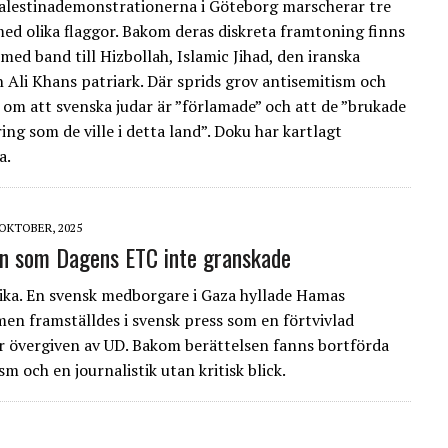
palestinademonstrationerna i Göteborg marscherar tre
ed olika flaggor. Bakom deras diskreta framtoning finns
med band till Hizbollah, Islamic Jihad, den iranska
 Ali Khans patriark. Där sprids grov antisemitism och
om att svenska judar är ”förlamade” och att de ”brukade
ng som de ville i detta land”. Doku har kartlagt
a.
 OKTOBER, 2025
n som Dagens ETC inte granskade
ka. En svensk medborgare i Gaza hyllade Hamas
n framställdes i svensk press som en förtvivlad
 övergiven av UD. Bakom berättelsen fanns bortförda
sm och en journalistik utan kritisk blick.