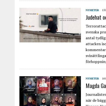
NYHETER
15
Judehat o
Terrorattac
svenska pro
antal tydli
attacken isc
kommentars
svinättlinga
förhoppning
NYHETER
10
Magda Gad
Journalist
när de bägg