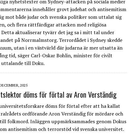
kiga nyhetstexter om Sydney-attacken på sociala medier
Kommentarerna innehåller grovt judehat och antisemitism
sig mot både judar och svenska politiker som uttalat sig
n, och flera rättfärdigar attacken med religiösa
 Detta aktualiserar tyvärr det jag sa i mitt tal under
andet på Norrmalmstorg. Terrordådet i Sydney skedde
akuum, utan i en västvärld där judarna är mer utsatta än
ng tid, säger Carl-Oskar Bohlin, minister för civilt
t uttalande till Doku.
 DECEMBER, 2025
etslektor döms för förtal av Aron Verständig
universitetsforskare döms för förtal efter att ha kallat
tralrådets ordförande Aron Verständig för mördare och
 till folkmord. Inläggen uppmärksammades genom Dokus
e om antisemitism och terrorstöd vid svenska universitet.