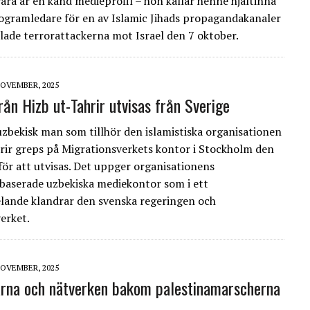
ra är en känd medieprofil – hon kallar henne hjältinna
ogramledare för en av Islamic Jihads propagandakanaler
lade terrorattackerna mot Israel den 7 oktober.
NOVEMBER, 2025
rån Hizb ut-Tahrir utvisas från Sverige
uzbekisk man som tillhör den islamistiska organisationen
rir greps på Migrationsverkets kontor i Stockholm den
för att utvisas. Det uppger organisationens
aserade uzbekiska mediekontor som i ett
ande klandrar den svenska regeringen och
erket.
NOVEMBER, 2025
rna och nätverken bakom palestinamarscherna