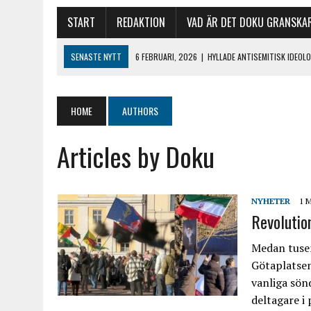
START
REDAKTION
VAD ÄR DET DOKU GRANSKA
SENASTE NYTT
6 FEBRUARI, 2026
|
HYLLADE ANTISEMITISK IDEO
29 DECEMBER, 2025
|
ISLAMISTERNA OCH DET KOMMUNALA BIBLIOTE
18 DECEMBER, 2025
|
HÅRDNANDE TONLÄGE MOT JUDAR EFTER TERR
HOME
AUTHORS
1 MARS, 2026
|
REVOLUTIONSGARDETS FANA VAJADE NÄR KHAMENEI H
Articles by Doku
NYHETER
1 
Revolutio
Medan tusen
Götaplatsen
vanliga sön
deltagare i