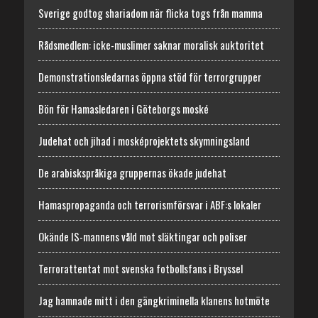
Sverige godtog shariadom när flicka togs från mamma
Rådsmedlem: icke-muslimer saknar moralisk auktoritet
Demonstrationsledarnas öppna stöd för terrorgrupper
Bön för Hamasledaren i Göteborgs moské
Judehat och jihad i mosképrojektets skymningsland
De arabiskspråkiga gruppernas ökade judehat
Hamaspropaganda och terrorismförsvar i ABF:s lokaler
Okände IS-mannens våld mot släktingar och poliser
Terrorattentat mot svenska fotbollsfans i Bryssel
Jag hamnade mitt i den gängkriminella klanens hotmöte