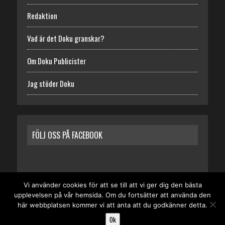
Redaktion
Vad är det Doku granskar?
Om Doku Publicister
Jag stöder Doku
FÖLJ OSS PÅ FACEBOOK
Vi använder cookies för att se till att vi ger dig den bästa
upplevelsen på vår hemsida. Om du fortsätter att använda den
START
REDAKTION
VAD ÄR DET DOKU GRANSKAR?
här webbplatsen kommer vi att anta att du godkänner detta.
OM DOKU PUBLICISTER
JAG STÖDER DOKU
Ok