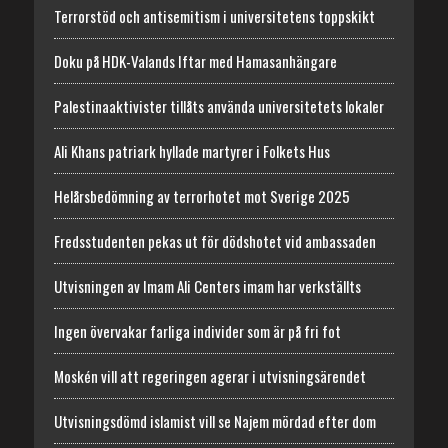
Terrorstöd och antisemitism i universitetens toppskikt
Doku på HDK-Valands Iftar med Hamasanhängare
Palestinaaktivister tillåts använda universitetets lokaler
Ali Khans patriark hyllade martyrer i Folkets Hus
Helårsbedömning av terrorhotet mot Sverige 2025
Fredsstudenten pekas ut för dödshotet vid ambassaden
Utvisningen av Imam Ali Centers imam har verkställts
Ingen övervakar farliga individer som är på fri fot
Moskén vill att regeringen agerar i utvisningsärendet
Utvisningsdömd islamist vill se Najem mördad efter dom