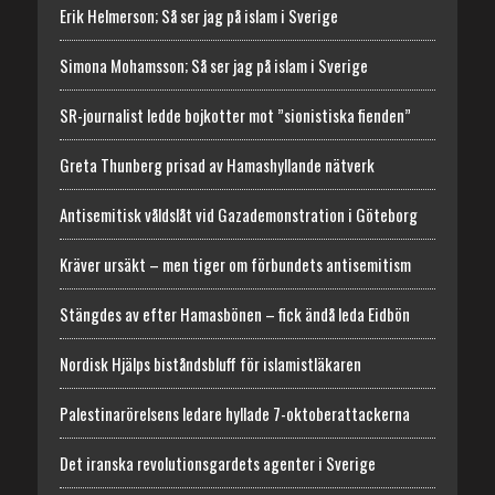
Erik Helmerson; Så ser jag på islam i Sverige
Simona Mohamsson; Så ser jag på islam i Sverige
SR-journalist ledde bojkotter mot ”sionistiska fienden”
Greta Thunberg prisad av Hamashyllande nätverk
Antisemitisk våldslåt vid Gazademonstration i Göteborg
Kräver ursäkt – men tiger om förbundets antisemitism
Stängdes av efter Hamasbönen – fick ändå leda Eidbön
Nordisk Hjälps biståndsbluff för islamistläkaren
Palestinarörelsens ledare hyllade 7-oktoberattackerna
Det iranska revolutionsgardets agenter i Sverige