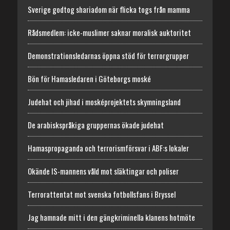
Sverige godtog shariadom när flicka togs från mamma
Rådsmedlem: icke-muslimer saknar moralisk auktoritet
Demonstrationsledarnas öppna stöd för terrorgrupper
Bön för Hamasledaren i Göteborgs moské
Judehat och jihad i mosképrojektets skymningsland
De arabiskspråkiga gruppernas ökade judehat
Hamaspropaganda och terrorismförsvar i ABF:s lokaler
Okände IS-mannens våld mot släktingar och poliser
Terrorattentat mot svenska fotbollsfans i Bryssel
Jag hamnade mitt i den gängkriminella klanens hotmöte