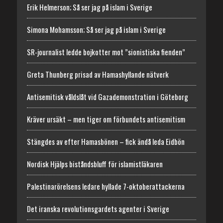
Erik Helmerson; Så ser jag på islam i Sverige
Simona Mohamsson; Så ser jag på islam i Sverige
SR-journalist ledde bojkotter mot ”sionistiska fienden”
Greta Thunberg prisad av Hamashyllande nätverk
Antisemitisk våldslåt vid Gazademonstration i Göteborg
Kräver ursäkt – men tiger om förbundets antisemitism
Stängdes av efter Hamasbönen – fick ändå leda Eidbön
Nordisk Hjälps biståndsbluff för islamistläkaren
Palestinarörelsens ledare hyllade 7-oktoberattackerna
Det iranska revolutionsgardets agenter i Sverige