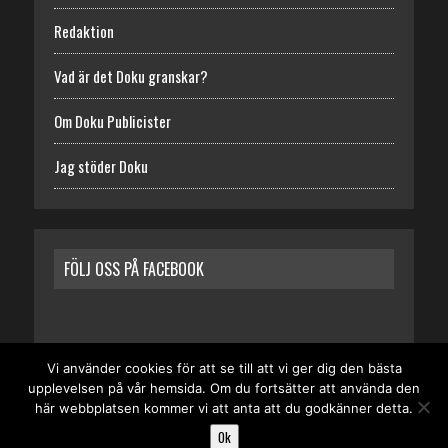
Redaktion
Vad är det Doku granskar?
Om Doku Publicister
Jag stöder Doku
FÖLJ OSS PÅ FACEBOOK
Vi använder cookies för att se till att vi ger dig den bästa
upplevelsen på vår hemsida. Om du fortsätter att använda den
START
REDAKTION
VAD ÄR DET DOKU GRANSKAR?
här webbplatsen kommer vi att anta att du godkänner detta.
OM DOKU PUBLICISTER
JAG STÖDER DOKU
Ok