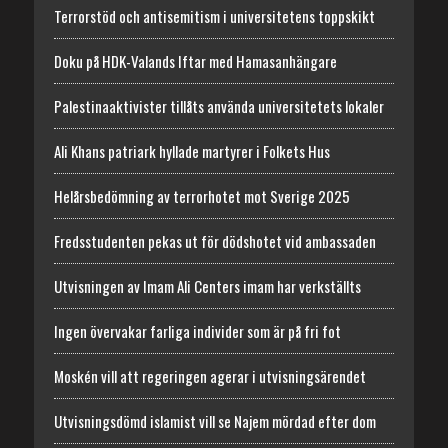
Terrorstöd och antisemitism i universitetens toppskikt
Doku på HDK-Valands Iftar med Hamasanhängare
Palestinaaktivister tillåts använda universitetets lokaler
Ali Khans patriark hyllade martyrer i Folkets Hus
Helårsbedömning av terrorhotet mot Sverige 2025
Fredsstudenten pekas ut för dödshotet vid ambassaden
Utvisningen av Imam Ali Centers imam har verkställts
Ingen övervakar farliga individer som är på fri fot
Moskén vill att regeringen agerar i utvisningsärendet
Utvisningsdömd islamist vill se Najem mördad efter dom