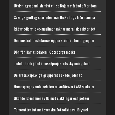
Utvisningsdömd islamist vill se Najem mördad efter dom
Sverige godtog shariadom när flicka togs från mamma
Rådsmedlem: icke-muslimer saknar moralisk auktoritet
Demonstrationsledarnas öppna stöd för terrorgrupper
Bön för Hamasledaren i Göteborgs moské
Judehat och jihad i mosképrojektets skymningsland
De arabiskspråkiga gruppernas ökade judehat
Hamaspropaganda och terrorismförsvar i ABF:s lokaler
Okände IS-mannens våld mot släktingar och poliser
Terrorattentat mot svenska fotbollsfans i Bryssel