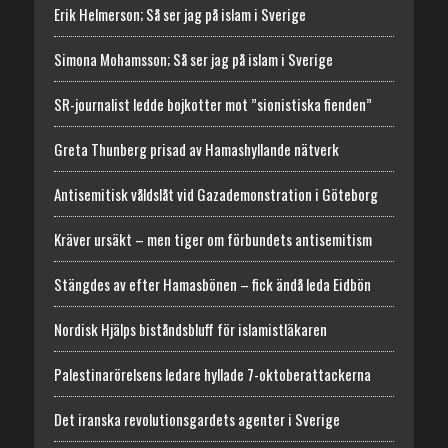
Erik Helmerson; Så ser jag på islam i Sverige
Simona Mohamsson; Så ser jag på islam i Sverige
SR-journalist ledde bojkotter mot ”sionistiska fienden”
Greta Thunberg prisad av Hamashyllande nätverk
Antisemitisk våldslåt vid Gazademonstration i Göteborg
Kräver ursäkt – men tiger om förbundets antisemitism
Stängdes av efter Hamasbönen – fick ändå leda Eidbön
Nordisk Hjälps biståndsbluff för islamistläkaren
Palestinarörelsens ledare hyllade 7-oktoberattackerna
Det iranska revolutionsgardets agenter i Sverige