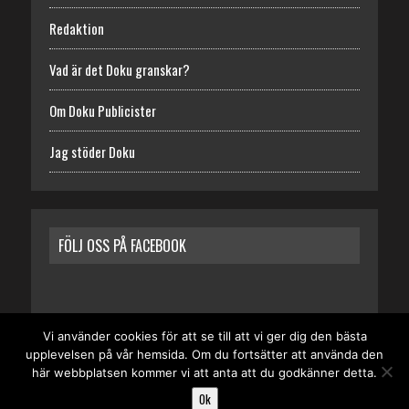
Redaktion
Vad är det Doku granskar?
Om Doku Publicister
Jag stöder Doku
FÖLJ OSS PÅ FACEBOOK
Vi använder cookies för att se till att vi ger dig den bästa
upplevelsen på vår hemsida. Om du fortsätter att använda den
START
REDAKTION
VAD ÄR DET DOKU GRANSKAR?
här webbplatsen kommer vi att anta att du godkänner detta.
OM DOKU PUBLICISTER
JAG STÖDER DOKU
Ok