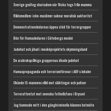
Sverige godtog shariadom när flicka togs från mamma
Rådsmedlem: icke-muslimer saknar moralisk auktoritet
Demonstrationsledarnas öppna stöd för terrorgrupper
Bön för Hamasledaren i Göteborgs moské
Judehat och jihad i mosképrojektets skymningsland
De arabiskspråkiga gruppernas ökade judehat
Hamaspropaganda och terrorismförsvar i ABF:s lokaler
Okände IS-mannens våld mot släktingar och poliser
Terrorattentat mot svenska fotbollsfans i Bryssel
Jag hamnade mitt i den gängkriminella klanens hotmöte