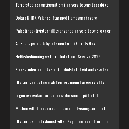
Terrorstöd och antisemitism i universitetens toppskikt
Doku på HDK-Valands Iftar med Hamasanhängare
Palestinaaktivister tillåts använda universitetets lokaler
Ali Khans patriark hyllade martyrer i Folkets Hus
Helårsbedömning av terrorhotet mot Sverige 2025
Fredsstudenten pekas ut för dödshotet vid ambassaden
Utvisningen av Imam Ali Centers imam har verkställts
Ingen övervakar farliga individer som är på fri fot
Moskén vill att regeringen agerar i utvisningsärendet
Utvisningsdömd islamist vill se Najem mördad efter dom