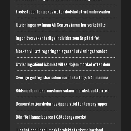
Fredsstudenten pekas ut för dödshotet vid ambassaden
Utvisningen av Imam Ali Centers imam har verkställts
Ingen övervakar farliga individer som är på fri fot
Moskén vill att regeringen agerar i utvisningsärendet
Utvisningsdömd islamist vill se Najem mördad efter dom
Sverige godtog shariadom när flicka togs från mamma
Rådsmedlem: icke-muslimer saknar moralisk auktoritet
Demonstrationsledarnas öppna stöd för terrorgrupper
Bön för Hamasledaren i Göteborgs moské
Judehat och jihad i mosképrojektets skymningsland