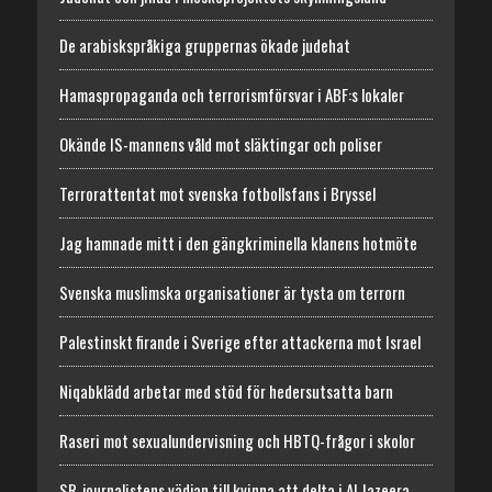
De arabiskspråkiga gruppernas ökade judehat
Hamaspropaganda och terrorismförsvar i ABF:s lokaler
Okände IS-mannens våld mot släktingar och poliser
Terrorattentat mot svenska fotbollsfans i Bryssel
Jag hamnade mitt i den gängkriminella klanens hotmöte
Svenska muslimska organisationer är tysta om terrorn
Palestinskt firande i Sverige efter attackerna mot Israel
Niqabklädd arbetar med stöd för hedersutsatta barn
Raseri mot sexualundervisning och HBTQ-frågor i skolor
SR-journalistens vädjan till kvinna att delta i Al Jazeera