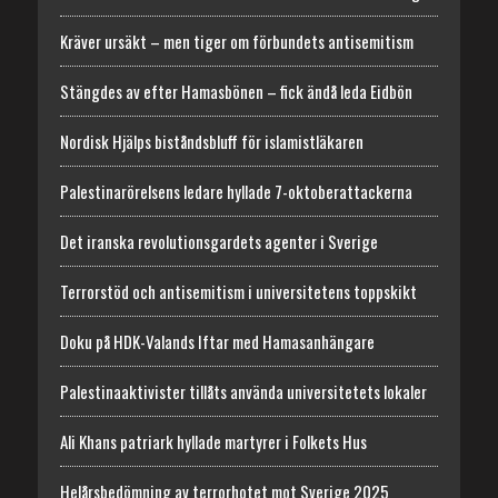
Kräver ursäkt – men tiger om förbundets antisemitism
Stängdes av efter Hamasbönen – fick ändå leda Eidbön
Nordisk Hjälps biståndsbluff för islamistläkaren
Palestinarörelsens ledare hyllade 7-oktoberattackerna
Det iranska revolutionsgardets agenter i Sverige
Terrorstöd och antisemitism i universitetens toppskikt
Doku på HDK-Valands Iftar med Hamasanhängare
Palestinaaktivister tillåts använda universitetets lokaler
Ali Khans patriark hyllade martyrer i Folkets Hus
Helårsbedömning av terrorhotet mot Sverige 2025