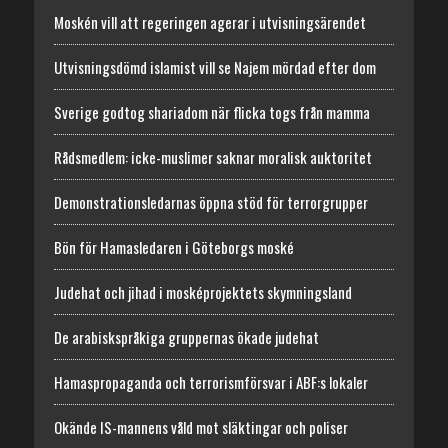
Moskén vill att regeringen agerar i utvisningsärendet
Utvisningsdömd islamist vill se Najem mördad efter dom
Sverige godtog shariadom när flicka togs från mamma
Rådsmedlem: icke-muslimer saknar moralisk auktoritet
Demonstrationsledarnas öppna stöd för terrorgrupper
Bön för Hamasledaren i Göteborgs moské
Judehat och jihad i mosképrojektets skymningsland
De arabiskspråkiga gruppernas ökade judehat
Hamaspropaganda och terrorismförsvar i ABF:s lokaler
Okände IS-mannens våld mot släktingar och poliser