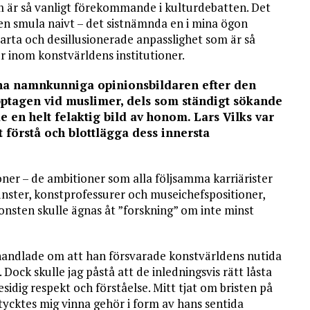
m är så vanligt förekommande i kulturdebatten. Det
en smula naivt – det sistnämnda en i mina ögon
marta och desillusionerade anpasslighet som är så
 inom konstvärldens institutioner.
 ena namnkunniga opinionsbildaren efter den
ptagen vid muslimer, dels som ständigt sökande
 en helt felaktig bild av honom. Lars Vilks var
förstå och blottlägga dess innersta
oner – de ambitioner som alla följsamma karriärister
jänster, konstprofessurer och museichefspositioner,
konsten skulle ägnas åt ”forskning” om inte minst
e handlade om att han försvarade konstvärldens nutida
. Dock skulle jag påstå att de inledningsvis rätt låsta
sidig respekt och förståelse. Mitt tjat om bristen på
 tycktes mig vinna gehör i form av hans sentida