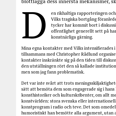
blottlägga dess innersta mekanismer, sk
D
en rikhaltiga rapporteringen o
Vilks tragiska bortgång föranle
tycker har kommit bort i diskuss
offentlighet generellt sett på h
konstnärliga gärning.
Mina egna kontakter med Vilks intensifierades i
tillsammans med Christopher Rådlund organise
kontakter inskränkte sig på den tiden till disku
den utställningen rört den så kallade institutio
men som jag fann problematisk.
Det var inte svårt att trots meningsskiljaktighe
sätt att bemöta dem som engagerade sig i hans l
konsthistoriker och kulturskribenter, om allt m
konstvärlden: stora svenska eller internationella
konstprogram i radio och teve. Det som omedelb
humoristiskt han bemötte alla argument, utan at