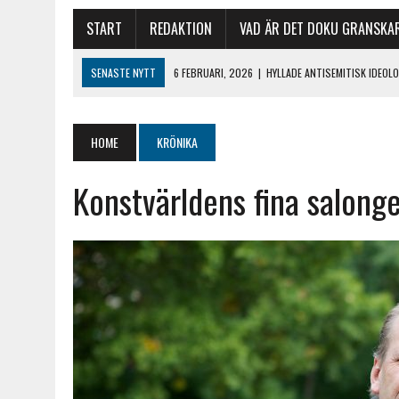
START
REDAKTION
VAD ÄR DET DOKU GRANSKA
SENASTE NYTT
6 FEBRUARI, 2026
|
HYLLADE ANTISEMITISK IDEO
29 DECEMBER, 2025
|
ISLAMISTERNA OCH DET KOMMUNALA BIBLIOTE
18 DECEMBER, 2025
|
HÅRDNANDE TONLÄGE MOT JUDAR EFTER TERR
HOME
KRÖNIKA
1 MARS, 2026
|
REVOLUTIONSGARDETS FANA VAJADE NÄR KHAMENEI H
Konstvärldens fina salonger