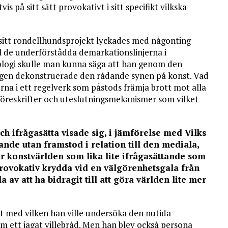
vis på sitt sätt provokativt i sitt specifikt vilkska
d sitt rondellhundsprojekt lyckades med någonting
ll de underförstådda demarkationslinjerna i
ologi skulle man kunna säga att han genom den
ngen dekonstruerade den rådande synen på konst. Vad
erna i ett regelverk som påstods främja brott mot alla
a föreskrifter och uteslutningsmekanismer som vilket
h ifrågasätta visade sig, i jämförelse med Vilks
ande utan framstod i relation till den mediala,
r konstvärlden som lika lite ifrågasättande som
rovokativ krydda vid en välgörenhetsgala från
 av att ha bidragit till att göra världen lite mer
et med vilken han ville undersöka den nutida
om ett jagat villebråd. Men han blev också persona