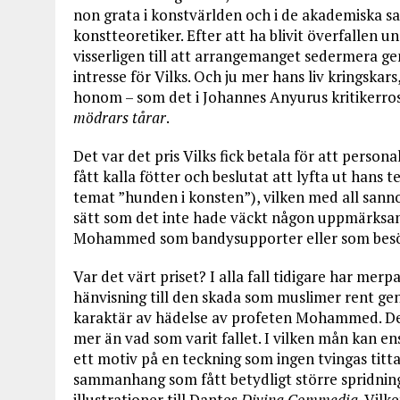
non grata i konstvärlden och i de akademiska 
konstteoretiker. Efter att ha blivit överfallen u
visserligen till att arrangemanget sedermera g
intresse för Vilks. Och ju mer hans liv kringskar
honom – som det i Johannes Anyurus kritikerr
mödrars tårar
.
Det var det pris Vilks fick betala för att pers
fått kalla fötter och beslutat att lyfta ut han
temat ”hunden i konsten”), vilken med all sann
sätt som det inte hade väckt någon uppmärksamh
Mohammed som bandysupporter eller som besök
Var det värt priset? I alla fall tidigare har me
hänvisning till den skada som muslimer rent gen
karaktär av hädelse av profeten Mohammed. Det
mer än vad som varit fallet. I vilken mån kan en
ett motiv på en teckning som ingen tvingas titt
sammanhang som fått betydligt större spridning
illustrationer till Dantes
Divina Commedia
. Vilk