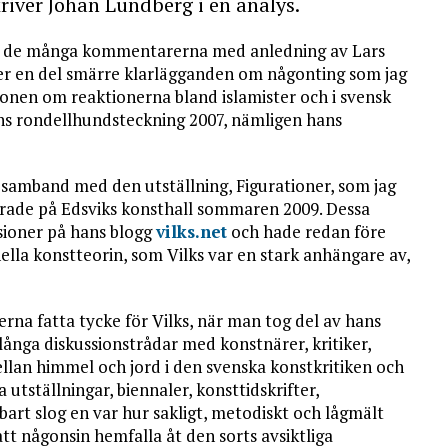
river Johan Lundberg i en analys.
ch de många kommentarerna med anledning av Lars
der en del smärre klarlägganden om någonting som jag
ionen om reaktionerna bland islamister och i svensk
ans rondellhundsteckning 2007, nämligen hans
 samband med den utställning, Figurationer, som jag
rade på Edsviks konsthall sommaren 2009. Dessa
ssioner på hans blogg
vilks.net
och hade redan före
nella konstteorin, som Vilks var en stark anhängare av,
terna fatta tycke för Vilks, när man tog del av hans
ånga diskussionstrådar med konstnärer, kritiker,
ellan himmel och jord i den svenska konstkritiken och
 utställningar, biennaler, konsttidskrifter,
art slog en var hur sakligt, metodiskt och lågmält
t någonsin hemfalla åt den sorts avsiktliga