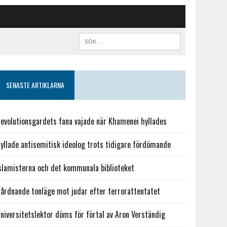
SENASTE ARTIKLARNA
evolutionsgardets fana vajade när Khamenei hyllades
yllade antisemitisk ideolog trots tidigare fördömande
slamisterna och det kommunala biblioteket
årdnande tonläge mot judar efter terrorattentatet
niversitetslektor döms för förtal av Aron Verständig