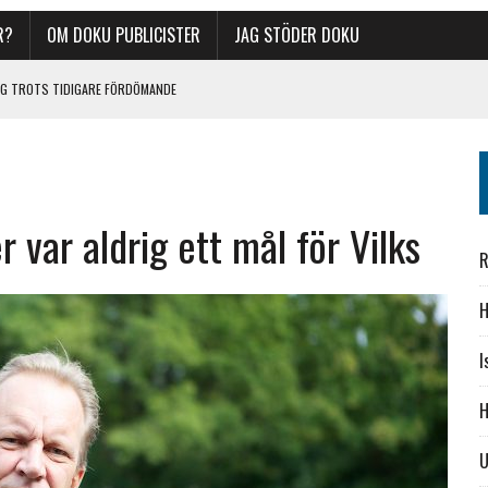
R?
OM DOKU PUBLICISTER
JAG STÖDER DOKU
LOG TROTS TIDIGARE FÖRDÖMANDE
KET
ORATTENTATET
YLLADES
 var aldrig ett mål för Vilks
R
H
I
H
U