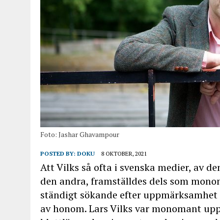
Foto: Jashar Ghavampour
POSTED BY:
DOKU
8 OKTOBER, 2021
Att Vilks så ofta i svenska medier, av 
den andra, framställdes dels som mono
ständigt sökande efter uppmärksamhet oc
av honom. Lars Vilks var monomant uppt