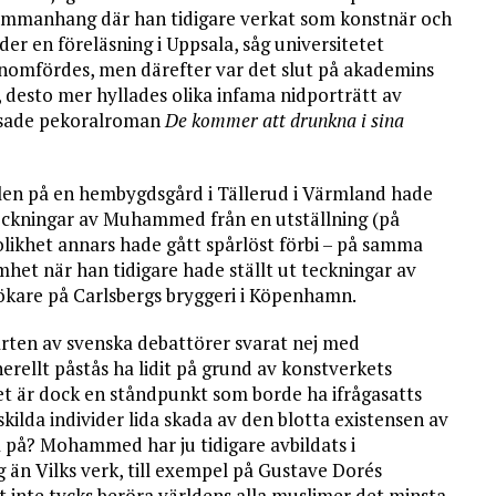
sammanhang där han tidigare verkat som konstnär och
nder en föreläsning i Uppsala, såg universitetet
enomfördes, men därefter var det slut på akademins
s, desto mer hyllades olika infama nidporträtt av
osade pekoralroman
De kommer att drunkna i sina
onalen på en hembygdsgård i Tällerud i Värmland hade
s teckningar av Muhammed från en utställning (på
olikhet annars hade gått spårlöst förbi – på samma
et när han tidigare hade ställt ut teckningar av
are på Carlsbergs bryggeri i Köpenhamn.
rparten av svenska debattörer svarat nej med
erellt påstås ha lidit på grund av konstverkets
 är dock en ståndpunkt som borde ha ifrågasatts
skilda individer lida skada av den blotta existensen av
a på? Mohammed har ju tidigare avbildats i
 än Vilks verk, till exempel på Gustave Dorés
et inte tycks beröra världens alla muslimer det minsta.