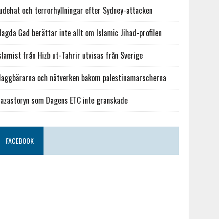
udehat och terrorhyllningar efter Sydney-attacken
agda Gad berättar inte allt om Islamic Jihad-profilen
slamist från Hizb ut-Tahrir utvisas från Sverige
laggbärarna och nätverken bakom palestinamarscherna
azastoryn som Dagens ETC inte granskade
FACEBOOK