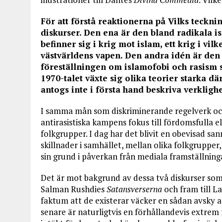
För att förstå reaktionerna på Vilks teckni
diskurser. Den ena är den bland radikala i
befinner sig i krig mot islam, ett krig i vil
västvärldens vapen. Den andra idén är den 
föreställningen om islamofobi och rasism so
1970-talet växte sig olika teorier starka där
antogs inte i första hand beskriva verklig
I samma mån som diskriminerande regelverk och 
antirasistiska kampens fokus till fördomsfulla e
folkgrupper. I dag har det blivit en obevisad s
skillnader i samhället, mellan olika folkgrupper,
sin grund i påverkan från mediala framställning
Det är mot bakgrund av dessa två diskurser so
Salman Rushdies
Satansverserna
och fram till L
faktum att de existerar väcker en sådan avsky 
senare är naturligtvis en förhållandevis extrem 