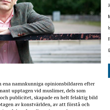
J
M
I
F
G
den ena namnkunniga opinionsbildaren efter
mant upptagen vid muslimer, dels som
h publicitet, skapade en helt felaktig bild
agen av konstvärlden, av att förstå och