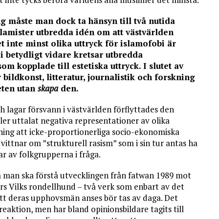
ng måste man dock ta hänsyn till två nutida
slamister utbredda idén om att västvärlden
ket inte minst olika uttryck för islamofobi är
i betydligt vidare kretsar utbredda
m kopplade till estetiska uttryck. I slutet av
 bildkonst, litteratur, journalistik och forskning
heten utan
skapa
den.
lagar försvann i västvärlden förflyttades den
ller uttalat negativa representationer av olika
anning att icke-proportionerliga socio-ekonomiska
 vittnar om ”strukturell rasism” som i sin tur antas ha
ar av folkgrupperna i fråga.
m man ska förstå utvecklingen från fatwan 1989 mot
ars Vilks rondellhund – två verk som enbart av det
att deras upphovsmän anses bör tas av daga. Det
reaktion, men har bland opinionsbildare tagits till