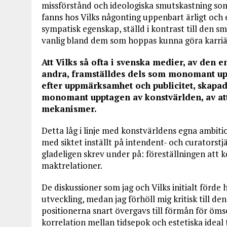
missförstånd och ideologiska smutskastning so
fanns hos Vilks någonting uppenbart ärligt och 
sympatisk egenskap, ställd i kontrast till den s
vanlig bland dem som hoppas kunna göra karriär
Att Vilks så ofta i svenska medier, av den
andra, framställdes dels som monomant up
efter uppmärksamhet och publicitet, skapade
monomant upptagen av konstvärlden, av att 
mekanismer.
Detta låg i linje med konstvärldens egna ambiti
med siktet inställt på intendent- och curatorst
gladeligen skrev under på: föreställningen att 
maktrelationer.
De diskussioner som jag och Vilks initialt förd
utveckling, medan jag förhöll mig kritisk till den
positionerna snart övergavs till förmån för ömse
korrelation mellan tidsepok och estetiska ideal