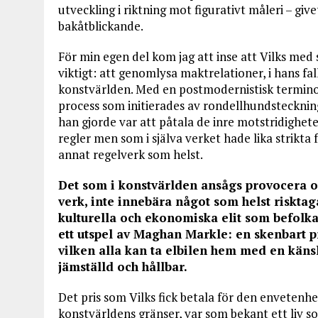
utveckling i riktning mot figurativt måleri – givet
bakåtblickande.
För min egen del kom jag att inse att Vilks me
viktigt: att genomlysa maktrelationer, i hans fa
konstvärlden. Med en postmodernistisk termin
process som initierades av rondellhundsteckni
han gjorde var att påtala de inre motstridighet
regler men som i själva verket hade lika strikt
annat regelverk som helst.
Det som i konstvärlden ansågs provocera oc
verk, inte innebära något som helst risktag
kulturella och ekonomiska elit som befolka
ett utspel av Maghan Markle: en skenbart p
vilken alla kan ta elbilen hem med en känsla
jämställd och hållbar.
Det pris som Vilks fick betala för den envetenh
konstvärldens gränser, var som bekant ett liv s