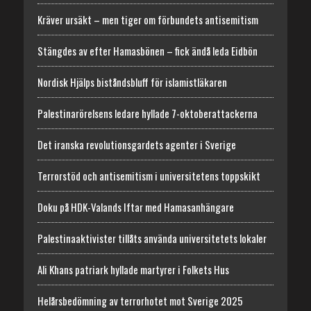
Kräver ursäkt – men tiger om förbundets antisemitism
Stängdes av efter Hamasbönen – fick ändå leda Eidbön
Nordisk Hjälps biståndsbluff för islamistläkaren
Palestinarörelsens ledare hyllade 7-oktoberattackerna
Det iranska revolutionsgardets agenter i Sverige
Terrorstöd och antisemitism i universitetens toppskikt
Doku på HDK-Valands Iftar med Hamasanhängare
Palestinaaktivister tillåts använda universitetets lokaler
Ali Khans patriark hyllade martyrer i Folkets Hus
Helårsbedömning av terrorhotet mot Sverige 2025