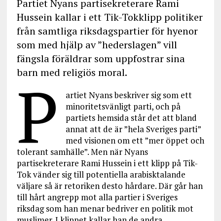
Partiet Nyans partisekreterare Rami
Hussein kallar i ett Tik-Tokklipp politiker
från samtliga riksdagspartier för hyenor
som med hjälp av ”hederslagen” vill
fängsla föräldrar som uppfostrar sina
barn med religiös moral.
P
artiet Nyans beskriver sig som ett
minoritetsvänligt parti, och på
partiets hemsida står det att bland
annat att de är ”hela Sveriges parti”
med visionen om ett ”mer öppet och
tolerant samhälle”. Men när Nyans
partisekreterare Rami Hussein i ett klipp på Tik-
Tok vänder sig till potentiella arabisktalande
väljare så är retoriken desto hårdare. Där går han
till hårt angrepp mot alla partier i Sveriges
riksdag som han menar bedriver en politik mot
muslimer. I klippet kallar han de andra