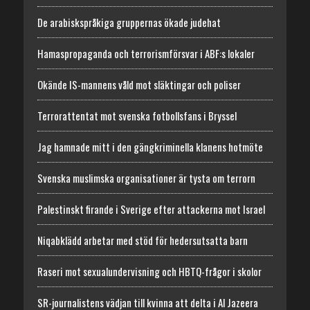
De arabiskspråkiga gruppernas ökade judehat
Hamaspropaganda och terrorismförsvar i ABF:s lokaler
Okände IS-mannens våld mot släktingar och poliser
Terrorattentat mot svenska fotbollsfans i Bryssel
Jag hamnade mitt i den gängkriminella klanens hotmöte
Svenska muslimska organisationer är tysta om terrorn
Palestinskt firande i Sverige efter attackerna mot Israel
Niqabklädd arbetar med stöd för hedersutsatta barn
Raseri mot sexualundervisning och HBTQ-frågor i skolor
SR-journalistens vädjan till kvinna att delta i Al Jazeera