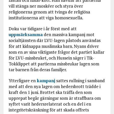
fastan och halal-kött. Han hävdar att partierna
vill stänga ner moskéer och styra över
religionerna genom att tvinga de religiösa
institutionerna att viga homosexuella.
Doku var tidigare i år först med att
uppmärksamma
den massiva kampanj mot
socialtjänsten där LVU-lagen påstods användas
för att kidnappa muslimska barn. Nyans driver
som en av sina viktigaste frågor det partiet kallar
för LVU-missbruket, och Hussein säger i Tik-
Tokklippet att partierna missbrukar lagen som
tar barnen från deras familjer.
Ytterligare en
kampanj
sattes rullning i samband
med att den nya lagen om hedersbrott trädde i
kraft den 1 juni. Brottet ska träffa den som
upprepat begår gärningar som är straffbara om
syftet varit hedersrelaterat och en del i en
integritetskränkning för att skada offrets