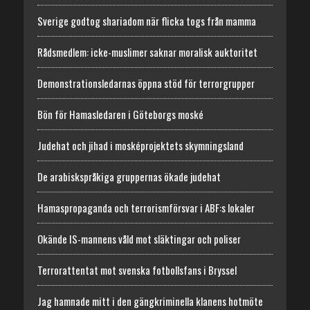
Sverige godtog shariadom när flicka togs från mamma
Rådsmedlem: icke-muslimer saknar moralisk auktoritet
Demonstrationsledarnas öppna stöd för terrorgrupper
Bön för Hamasledaren i Göteborgs moské
Judehat och jihad i mosképrojektets skymningsland
De arabiskspråkiga gruppernas ökade judehat
Hamaspropaganda och terrorismförsvar i ABF:s lokaler
Okände IS-mannens våld mot släktingar och poliser
Terrorattentat mot svenska fotbollsfans i Bryssel
Jag hamnade mitt i den gängkriminella klanens hotmöte