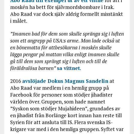
Abo Raad till exempel ut av ett vittne
för att i
moskén ha bett för självmordsbombare i Irak.
Abo Raad var dock själv aldrig formellt misstänkt
i målet.
”Imamen bad för dem som skulle spränga sig i luften
som ett angrepp på USA:s arme. Man lade också ut
en bönematta för attbesökarna i moskén skulle
lägga pengar på mattan vilka enligt imamen skulle
gå till dem som sprängt sig i luften och till de
föräldralösa barnen”
sa vittnet
.
2016
avslöjade Dokus Magnus Sandelin
at
Abo Raad var medlem i en hemlig grupp på
Facebook för personer som stödjer jihadister
världen över. Gruppen, som hade namnet
”Syskon som stödjer Mujahideen”, grundades av
en jihadist från Borlänge kort innan han reste till
Syrien för att ansluta till IS. Flera svenska IS-
krigare var med i den hemliga gruppen. Syftet var