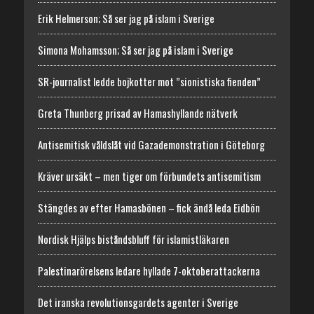
Erik Helmerson; Så ser jag på islam i Sverige
Simona Mohamsson; Så ser jag på islam i Sverige
SR-journalist ledde bojkotter mot ”sionistiska fienden”
Greta Thunberg prisad av Hamashyllande nätverk
Antisemitisk våldslåt vid Gazademonstration i Göteborg
Kräver ursäkt – men tiger om förbundets antisemitism
Stängdes av efter Hamasbönen – fick ändå leda Eidbön
Nordisk Hjälps biståndsbluff för islamistläkaren
Palestinarörelsens ledare hyllade 7-oktoberattackerna
Det iranska revolutionsgardets agenter i Sverige