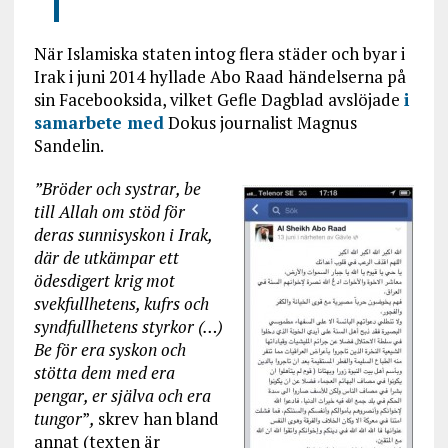
När Islamiska staten intog flera städer och byar i
Irak i juni 2014 hyllade Abo Raad händelserna på
sin Facebooksida, vilket Gefle Dagblad avslöjade
i
samarbete med
Dokus journalist Magnus
Sandelin.
”Bröder och systrar, be
till Allah om stöd för
deras sunnisyskon i Irak,
där de utkämpar ett
ödesdigert krig mot
svekfullhetens, kufrs och
syndfullhetens styrkor (…)
Be för era syskon och
stötta dem med era
pengar, er själva och era
tungor
”
,
skrev han bland
annat (texten är