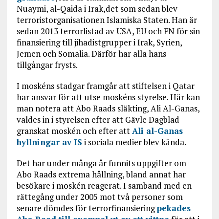
Nuaymi, al-Qaida i Irak,det som sedan blev
terroristorganisationen Islamiska Staten. Han är
sedan 2013 terrorlistad av USA, EU och FN för sin
finansiering till jihadistgrupper i Irak, Syrien,
Jemen och Somalia. Därför har alla hans
tillgångar frysts.
I moskéns stadgar framgår att stiftelsen i Qatar
har ansvar för att utse moskéns styrelse. Här kan
man notera att Abo Raads släkting, Ali Al-Ganas,
valdes in i styrelsen efter att Gävle Dagblad
granskat moskén och efter att
Ali al-Ganas
hyllningar av IS
i sociala medier blev kända.
Det har under många år funnits uppgifter om
Abo Raads extrema hållning, bland annat har
besökare i moskén reagerat. I samband med en
rättegång under 2005 mot två personer som
senare dömdes för terrorfinansiering
pekades