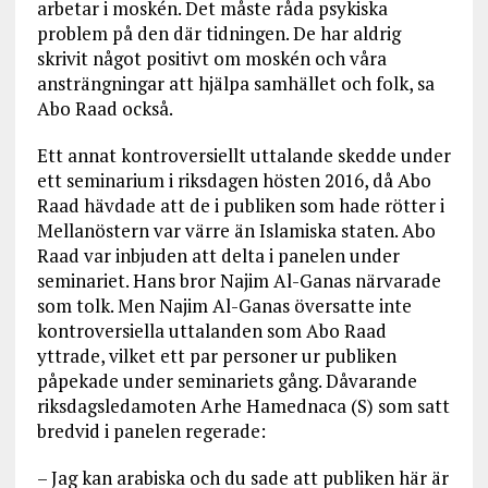
arbetar i moskén. Det måste råda psykiska
problem på den där tidningen. De har aldrig
skrivit något positivt om moskén och våra
ansträngningar att hjälpa samhället och folk, sa
Abo Raad också.
Ett annat kontroversiellt uttalande skedde under
ett seminarium i riksdagen hösten 2016, då Abo
Raad hävdade att de i publiken som hade rötter i
Mellanöstern var värre än Islamiska staten. Abo
Raad var inbjuden att delta i panelen under
seminariet. Hans bror Najim Al-Ganas närvarade
som tolk. Men Najim Al-Ganas översatte inte
kontroversiella uttalanden som Abo Raad
yttrade, vilket ett par personer ur publiken
påpekade under seminariets gång. Dåvarande
riksdagsledamoten Arhe Hamednaca (S) som satt
bredvid i panelen regerade:
– Jag kan arabiska och du sade att publiken här är