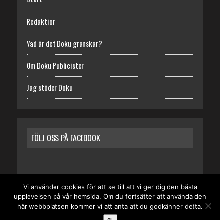
Redaktion
Vad är det Doku granskar?
Om Doku Publicister
Jag stöder Doku
FÖLJ OSS PÅ FACEBOOK
Vi använder cookies för att se till att vi ger dig den bästa
upplevelsen på vår hemsida. Om du fortsätter att använda den
START
REDAKTION
VAD ÄR DET DOKU GRANSKAR?
här webbplatsen kommer vi att anta att du godkänner detta.
OM DOKU PUBLICISTER
JAG STÖDER DOKU