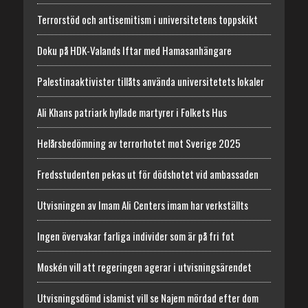
Terrorstöd och antisemitism i universitetens toppskikt
Doku på HDK-Valands Iftar med Hamasanhängare
Palestinaaktivister tillåts använda universitetets lokaler
Ali Khans patriark hyllade martyrer i Folkets Hus
Helårsbedömning av terrorhotet mot Sverige 2025
Fredsstudenten pekas ut för dödshotet vid ambassaden
Utvisningen av Imam Ali Centers imam har verkställts
Ingen övervakar farliga individer som är på fri fot
Moskén vill att regeringen agerar i utvisningsärendet
Utvisningsdömd islamist vill se Najem mördad efter dom