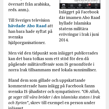
översatt från arabiska,
reds. anm.).
Inlägget på Facebook
där imamen Abo Raad
Till Sveriges television
hyllade Islamiska
hävdade Abo Raad
att
statens militära
han bara hade syftat på
erövringar i Irak i juni
svenska
2014.
hjälporganisationer.
Men vid den tidpunkt som inlägget publicerades
kan det bara tolkas som ett stöd för den då
pågående militäroffensiv som IS genomförde i
norra Irak tillsammans med lokala sunnimiliser.
Bland dem som gillade och uppskattande
kommenterade hans inlägg på Facebook fanns
svenska IS-jihadister och sympatisörer.
”Oh Allah,
ge seger till våra bröder i den islamiska staten i Irak
och Syrien”
, skrev till exempel en person under
inlägget.